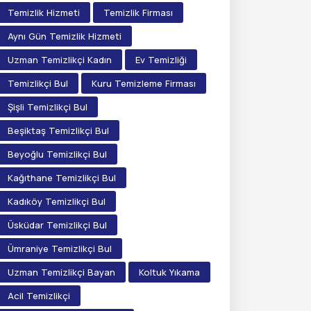
Temizlik Hizmeti
Temizlik Firması
Aynı Gün Temizlik Hizmeti
Uzman Temizlikçi Kadın
Ev Temizliği
Temizlikçi Bul
Kuru Temizleme Firması
Şişli Temizlikçi Bul
Beşiktaş Temizlikçi Bul
Beyoğlu Temizlikçi Bul
Kağıthane Temizlikçi Bul
Kadıköy Temizlikçi Bul
Üsküdar Temizlikçi Bul
Ümraniye Temizlikçi Bul
Uzman Temizlikçi Bayan
Koltuk Yıkama
Acil Temizlikçi