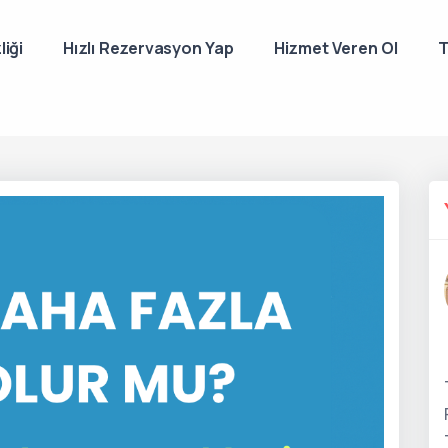
liği
Hızlı Rezervasyon Yap
Hizmet Veren Ol
T