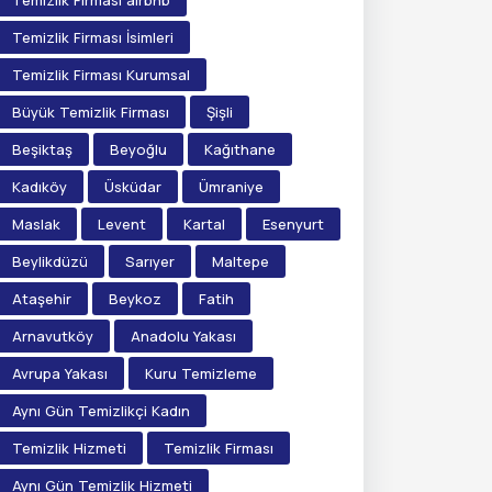
Temizlik Firması airbnb
Temizlik Firması İsimleri
Temizlik Firması Kurumsal
Büyük Temizlik Firması
Şişli
Beşiktaş
Beyoğlu
Kağıthane
Kadıköy
Üsküdar
Ümraniye
Maslak
Levent
Kartal
Esenyurt
Beylikdüzü
Sarıyer
Maltepe
Ataşehir
Beykoz
Fatih
Arnavutköy
Anadolu Yakası
Avrupa Yakası
Kuru Temizleme
Aynı Gün Temizlikçi Kadın
Temizlik Hizmeti
Temizlik Firması
Aynı Gün Temizlik Hizmeti